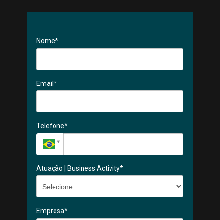
Nome*
Email*
Telefone*
Atuação | Business Activity*
Empresa*